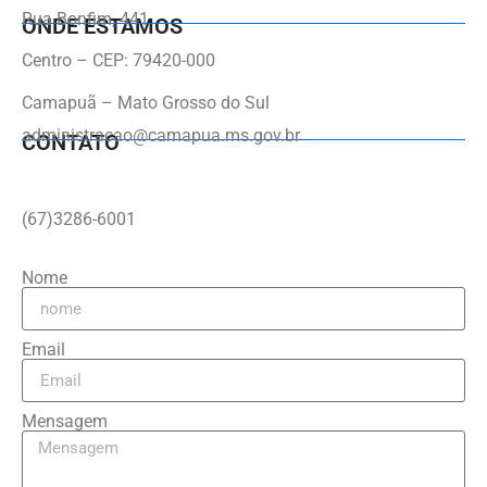
Rua Bonfim, 441
ONDE ESTAMOS
Centro – CEP: 79420-000
Camapuã – Mato Grosso do Sul
administracao@camapua.ms.gov.br
CONTATO
(67)3286-6001
Nome
Email
Mensagem