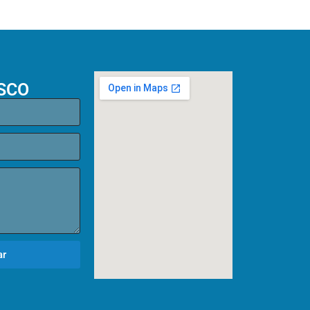
SCO
ar