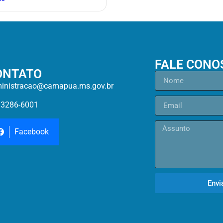
FALE CONO
ONTATO
inistracao@camapua.ms.gov.br
)3286-6001
Facebook
Envi