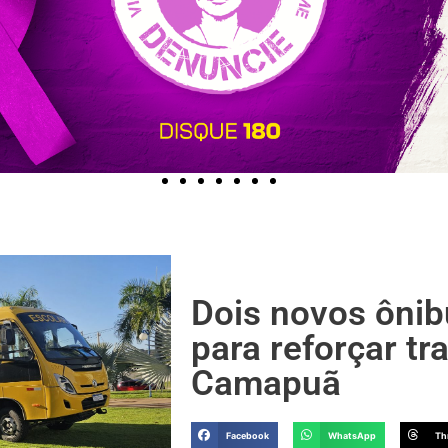
Dois novos ôni
para reforçar t
Camapuã
Facebook
WhatsApp
Th