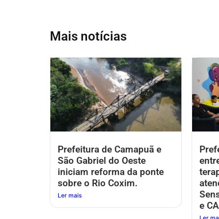
Mais notícias
Prefeitura de Camapuã e
Pref
São Gabriel do Oeste
entr
iniciam reforma da ponte
tera
sobre o Rio Coxim.
aten
Sens
Ler mais
e CA
Ler ma