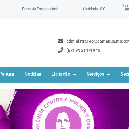
Rua
Portal da Transparência
Ouvidoria | SIC
00
administracao@camapua.ms.gov
(67) 99611-1949
feitura
Notícias
Licitação
Serviços
Secr