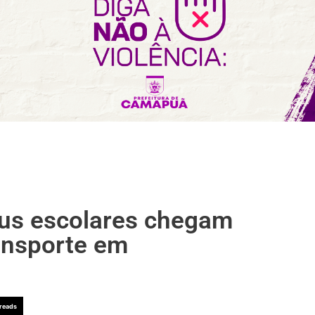
bus escolares chegam
ransporte em
reads