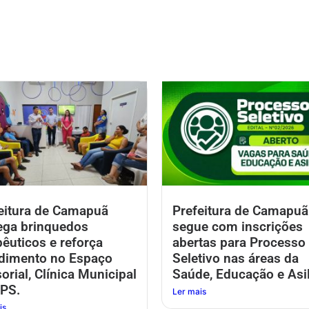
eitura de Camapuã
Prefeitura de Camapuã
ega brinquedos
segue com inscrições
pêuticos e reforça
abertas para Processo
dimento no Espaço
Seletivo nas áreas da
orial, Clínica Municipal
Saúde, Educação e Asil
PS.
Ler mais
is