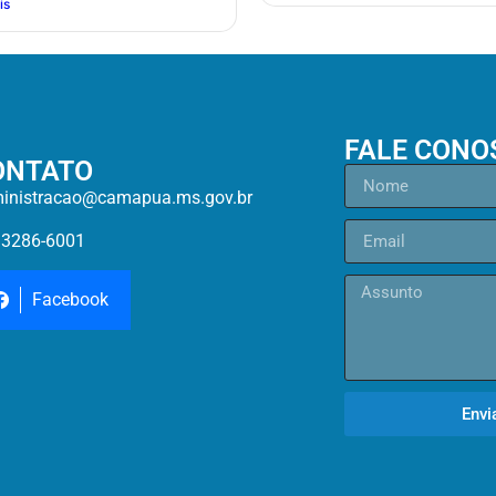
is
FALE CONO
ONTATO
inistracao@camapua.ms.gov.br
)3286-6001
Facebook
Envi