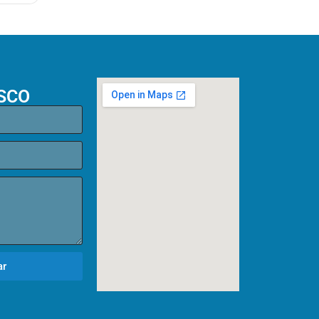
SCO
ar