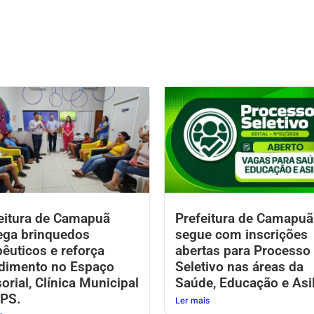
eitura de Camapuã
Prefeitura de Camapuã
ega brinquedos
segue com inscrições
pêuticos e reforça
abertas para Processo
dimento no Espaço
Seletivo nas áreas da
orial, Clínica Municipal
Saúde, Educação e Asil
PS.
Ler mais