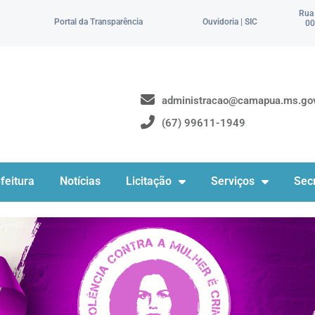
Rua
Portal da Transparência
Ouvidoria | SIC
00
administracao@camapua.ms.gov
(67) 99611-1949
feitura
Notícias
Licitação
Serviços
Secr