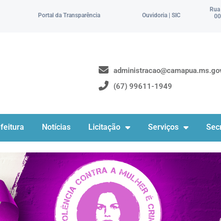
Rua
Portal da Transparência
Ouvidoria | SIC
00
administracao@camapua.ms.gov
(67) 99611-1949
feitura
Notícias
Licitação
Serviços
Secr