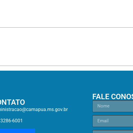
FALE CONO
ONTATO
inistracao@camapua.ms.gov.br
)3286-6001