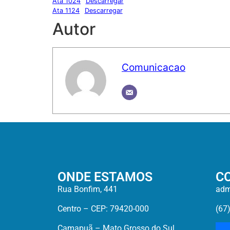
Ata 1024
Descarregar
Ata 1124
Descarregar
Autor
Comunicacao
ONDE ESTAMOS
C
Rua Bonfim, 441
adm
Centro – CEP: 79420-000
(67
Camapuã – Mato Grosso do Sul