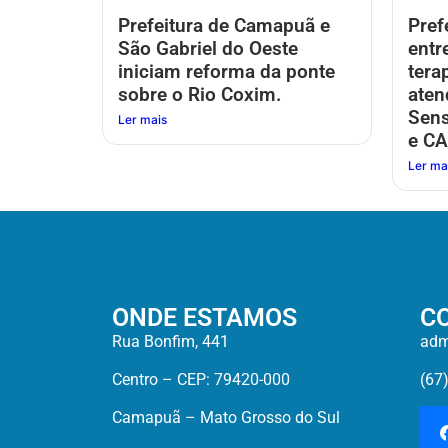
Prefeitura de Camapuã e
Pref
São Gabriel do Oeste
entr
iniciam reforma da ponte
tera
sobre o Rio Coxim.
aten
Sens
Ler mais
e CA
Ler ma
ONDE ESTAMOS
C
Rua Bonfim, 441
adm
Centro – CEP: 79420-000
(67
Camapuã – Mato Grosso do Sul