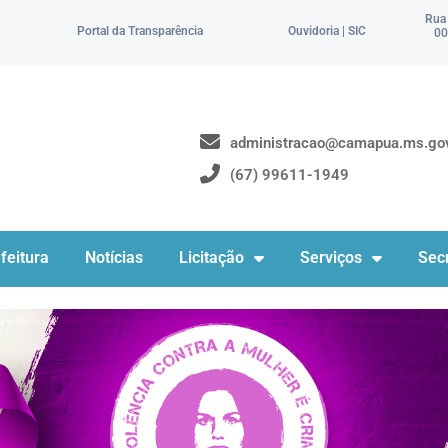
Rua
Portal da Transparência
Ouvidoria | SIC
00
administracao@camapua.ms.gov
(67) 99611-1949
feitura
Notícias
Licitação
Serviços
Secr