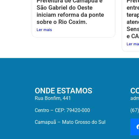
Prefeitura de Camapuã e
Pref
São Gabriel do Oeste
entr
iniciam reforma da ponte
tera
sobre o Rio Coxim.
aten
Sens
Ler mais
e CA
Ler ma
ONDE ESTAMOS
C
Rua Bonfim, 441
adm
Centro – CEP: 79420-000
(67
Camapuã – Mato Grosso do Sul