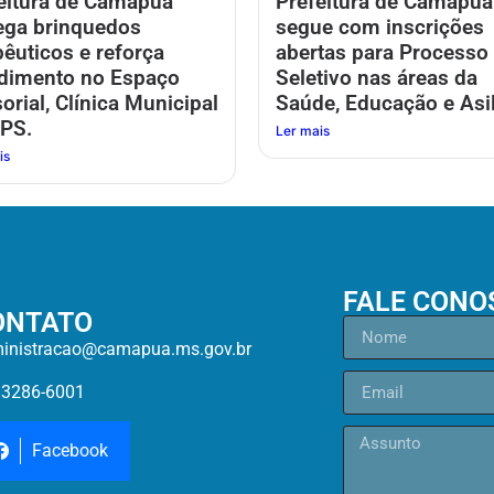
eitura de Camapuã
Prefeitura de Camapuã
ega brinquedos
segue com inscrições
pêuticos e reforça
abertas para Processo
dimento no Espaço
Seletivo nas áreas da
orial, Clínica Municipal
Saúde, Educação e Asil
PS.
Ler mais
is
FALE CONO
ONTATO
inistracao@camapua.ms.gov.br
)3286-6001
Facebook