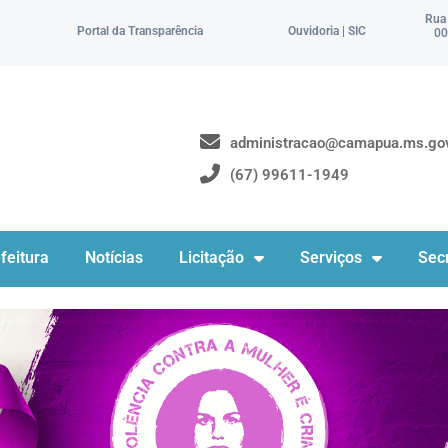
Rua
Portal da Transparência
Ouvidoria | SIC
00
administracao@camapua.ms.gov
(67) 99611-1949
feitura
Notícias
Licitação
Serviços
Secr