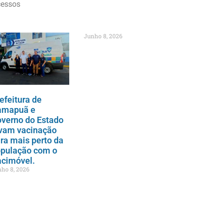
cessos
Junho 8, 2026
efeitura de
amapuã e
verno do Estado
vam vacinação
ra mais perto da
pulação com o
cimóvel.
ho 8, 2026