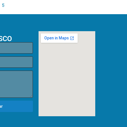
5
SCO
ar