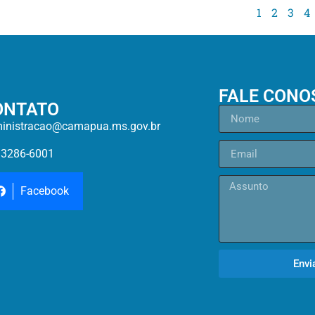
1
2
3
4
FALE CONO
ONTATO
inistracao@camapua.ms.gov.br
)3286-6001
Facebook
Envi