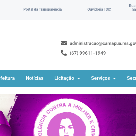
Rua
Portal da Transparência
Ouvidoria | SIC
00
administracao@camapua.ms.gov
(67) 99611-1949
feitura
Notícias
Licitação
Serviços
Secr